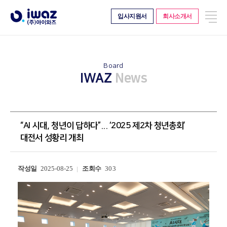
전
입사지원서
회사소개서
About
Work
체
메
Company
Project
뉴
CI
Business
History
Board
Client
IWAZ
News
Confirmation
Organization
Location
“AI 시대, 청년이 답하다”... ‘2025 제2차 청년총회’
대전서 성황리 개최
Solution
Board
IWAZ Search Server
News
작성일
2025-08-25
조회수
303
IWAZ BigData Platform
Story
IWAZ Crawler
Video
IWAZ Contents Monitoring