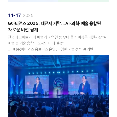
데이터의 스트리밍 기반 실시간 처리 성능 최적화
민감한 개인 데이터의 외부 서버 반출 없이 엣지 단말 내에서
3차년도: 자율형 AI 모델과 연계된 최종 실시간 운영 체계 완성,
자체적으로 현장 데이터를 바탕으로 스스로 학습하고 진화하여,
유관기관 자동 신고 및 수사 연계 기능 최적화
11-17
2025
글로벌 개인정보보호규정(GDPR)에 완벽히 대응하고 AI 서비스에 대한
이번 기술 개발을 통해 탐지-증거 수집-신고-수사 기관 연계로
신뢰도를 획기적으로 높일 수 있습니다.
​G아티언스 2025, 대전서 개막...AI·과학·예술 융합된
이어지는 일련의 과정이 하나로 통합됨으로써, 마약 수사의
‘새로운 비전’ 공개
골든타임을 확보하고 실효성을 극대화할 수 있을 것으로 확신합니다.
파괴적 망각 방지 및 연속적 학습: 새로운 데이터를 학습할 때 기존
전국 테크아트 리더·예술가·기업인 등 무대 올라 이장우 대전시장 “AI·
지식을 잊어버리는 '파괴적 망각(Catastrophic Forgetting)' 현상을
예술 등 기술 융합이 도시의 미래 결정”
아이와즈는 "은어와 위장 텍스트로 음성적으로 퍼져나가는 온라인
방지하는 점진적·연속적 학습 원천 기술을 개발합니다.
ETRI·(주)아이와즈 홍보부스 운영...다양한 기술 선봬 AI 기반
마약 광고를 차단하기 위해서는 다채널을 아우르는 능동적이고
Edge MLOps 플랫폼 구축: 모델의 배포부터 학습, 재배포까지 전
인터랙티브 무대...“기술이 예술을 깨우는 순간”
지능적인 AI 탐지 기술이 필수적"이라며, "당사가 축적해 온 고도화된
주기를 통합적으로 자동 관리하는 운영 플랫폼을 구축합니다.
AI 역량을 총동원하여 수요 중심의 수사 연계형 자동화 체계를
과학·예술·기술이 한 무대에서 만나는 ‘G아티언스 2025’가 17일
성공적으로 구축하고, 마약으로부터 안전한 대한민국을 만드는 데
최고 수준의 산학연 컨소시엄 및 실환경 실증 적용 아이와즈는
대전컨벤션센터(DCC)에서 성대하게 개막했다.
기술력을 적극 공헌하겠습니다"라는 포부를 전해드립니다.
성공적인 과제 수행과 생태계 활성화를 위해 충남대학교,
안전한 사회, 신뢰할 수 있는 디지털 환경을 만들어가는 아이와즈의
포항공과대학교, 사이테크놀로지스㈜, ㈜이노앱, ㈜엘센 등 국내 최고
AI 기반 인터랙티브 무대와 실감형 퍼포먼스, 아바타 소개 시스템 등이
혁신적인 행보에 앞으로도 많은 관심과 성원 부탁드립니다.
수준의 학계 및 산업계 파트너들과 강력한 컨소시엄을 구축했습니다.
도입되며 전통적인 개막식 형식을 뛰어넘은 미래형 융합 축제로
펼쳐졌다.
개발된 원천 기술은 조도, 기상 등 변화무쌍한 물리적 현장 환경을
실시간으로 감지하고 스스로 적응하는 '피지컬 AI 탑재 지능형 CCTV'
이날 행사장에는 이장우 대전시장, 서철모 서구청장, 정용래
제품으로 탄생하게 됩니다.
유성구청장, 이창기 대전디자인진흥원장, 김수우 맥앤윕·윕스퀘어