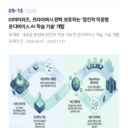
이번 사업은 2026년 5월 8일 협약을 시작으로 약 7개월간 진행되며,
다중 플랫폼 실시간 통합 탐지 인프라: 다크웹, 텔레그램, 주요 SNS 등
연말까지 현장 적용이 가능한 최고 수준의 통합 플랫폼 및 AI 웹 분석
05-13
2026
여러 플랫폼을 아우르며 유통되는 마약 광고를 실시간으로 수집하고
서비스를 여러분께 선보일 예정입니다.
식별하는 강력한 AI 기반 인프라를 구축합니다.
​㈜아이와즈, 프라이버시 완벽 보호하는 '점진적 적응형
데이터와 AI 기술로 1차 산업의 한계를 뛰어넘어 스마트 축산 시대를
LLM 기반 은어 자동 식별 및 멀티모달 기술 고도화: 나날이 진화하고
온디바이스 AI 학습 기술' 개발
선도할 아이와즈의 혁신적인 도전에 앞으로도 많은 기대와 성원
교묘해지는 마약 은어에 선제적으로 대응하기 위해 거대언어모델
과제명 : 새로운 환경에 점진적 적응 가능한 온디바이스 학습 기술 개발
부탁드립니다.
(LLM)을 활용, 은어 후보를 자동 생성하고 평가하는 모듈을
과제기간 : 2026.04.01.~2029.12.31
구현합니다. 또한 텍스트뿐만 아니라 영상과 이미지를 통합 분석하는
멀티모달(Multi-modal) 탐지 기술을 고도화하여 위장 광고를 정확히
인공지능(AI) 및 빅데이터 전문 기업 아이와즈(IWAZ)입니다.
판별해 내며, 궁극적으로 **탐지 정확도 98%**를 달성하는 것을
당사 ㈜아이와즈가 과학기술정보통신부가 주관하는 '새로운 환경에
목표로 하고 있습니다.
점진적 적응 가능한 온디바이스 학습 기술 개발' 과제의
원스톱 '자율형 대응 체계' 완성: 단순한 기술적 탐지를 넘어, 적발된
주관연구개발기관으로 최종 선정되어, 본격적인 핵심 기술 연구에
마약 광고를 증거로 패키징하여 방송통신심의위원회 등 유관기관에
착수하게 되었습니다.
자동으로 신고하는 '신고 자동화 프로그램'을 고도화합니다.
2026년 4월부터 2029년 12월까지 약 3년 9개월간 진행되는 이번
대규모 연구개발 프로젝트를 통해 아이와즈는 글로벌 AI 시장의
체계적인 3개년 연구 개발 로드맵
새로운 패러다임을 제시할 계획입니다.
1차년도: 다중 플랫폼 통합 수집 인프라 및 기초 실시간 탐지 시스템
구축, 원활한 수집을 위한 캡차(Captcha) 해제 등 인증 우회 기술
아이와즈가 선보이는 '온디바이스 학습(On-Device Training)'의 혁신
선제적 확보
이번에 개발하는 기술의 핵심은 서버 모델을 단말에 탑재해 '추론'만
2차년도: 영상·음성을 포함한 멀티모달 처리 구조 완성 및 방대한
수행하던 기존 온디바이스 AI의 한계를 뛰어넘는 것입니다.