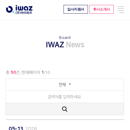
전
입사지원서
회사소개서
About
Work
체
메
Company
Project
뉴
CI
Business
History
Board
Client
IWAZ
News
Confirmation
Organization
Location
총
50
건, 현재페이지
1
/10
검
Solution
Board
전체
색
IWAZ Search Server
News
어
를
IWAZ BigData Platform
Story
입
IWAZ Crawler
Video
력
검
IWAZ Contents Monitoring
하
색
세
요
05-13
2026