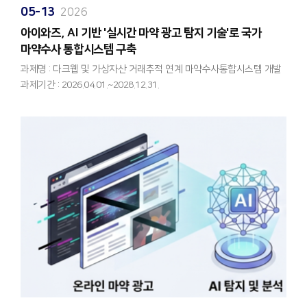
조회를 넘어, 데이터를 분석하고 예측하여 농가에 실질적인 추천까지
05-13
2026
제공하는 맞춤형 분석 서비스 모델을 개발합니다. 머신러닝, 딥러닝,
대형언어모델(LLM) 등 최첨단 AI 기술을 총동원하여 아래를 포함한 총
​아이와즈, AI 기반 '실시간 마약 광고 탐지 기술'로 국가
7가지의 핵심 AI 서비스를 구현할 예정입니다.
마약수사 통합시스템 구축
과제명 : 다크웹 및 가상자산 거래추적 연계 마약수사통합시스템 개발
LLM 기반 맞춤형 농장 컨설팅: 자연어 형태의 분석 및 솔루션 제공
과제기간 : 2026.04.01.~2028.12.31.
머신러닝 기반 출하시기·수익성 최적화
딥러닝 기반 호흡기 질병 조기감지
인공지능(AI) 및 데이터 전문 기업 아이와즈(IWAZ)입니다.
도체 이미지 기반 품질 진단 및 지능형 사료 조합 분석
최근 텔레그램, 다크웹 등 익명성이 강한 소셜미디어를 통한 온라인
모돈 생애생산성 지수 산정 등
마약 거래와 위장 광고가 급증하며 심각한 사회 문제로 대두되고
있습니다. 이에 당사 아이와즈는 과학기술정보통신부와 경찰청이
검증된 AI·빅데이터 역량으로 빚어내는 스마트 축산 2011년 설립 이래
주관하는 '다크웹 및 가상자산 거래추적 연계 마약수사통합시스템
아이와즈는 RAG(검색증강생성) 기반 지능형 챗봇, 대규모 데이터 분석
개발' 사업의 공동연구개발기관으로 최종 선정되어, 온라인 마약 범죄
및 시각화, 고정밀 자연어처리(NLP) 등 소프트웨어 개발 전반에서
근절을 위한 핵심 첨단 기술 개발에 본격 착수하게 되었습니다.
탄탄한 기술력을 다져왔습니다. 특히 지난 2020년 **‘지능형 스마트팜
아이와즈는 이번 사업에서 '소셜미디어 기반 마약 광고 AI 실시간 탐지
재배환경관리시스템’**을 성공적으로 개발했던 풍부한 노하우를
및 자동 신고·수사 연계 자율형 대응 체계 구축'이라는 중추적인
바탕으로, 개발된 AI 분석 모델이 실제 농가 경영 현장에서 직관적으로
역할을 맡아, 마약 수사의 패러다임을 바꿀 혁신적인 기술을 선보일
활용될 수 있도록 최종 서비스 화면(UI) 설계부터 통합 플랫폼 구현까지
예정입니다.
완벽하게 책임지겠습니다.
아이와즈가 선보이는 핵심 혁신 기술