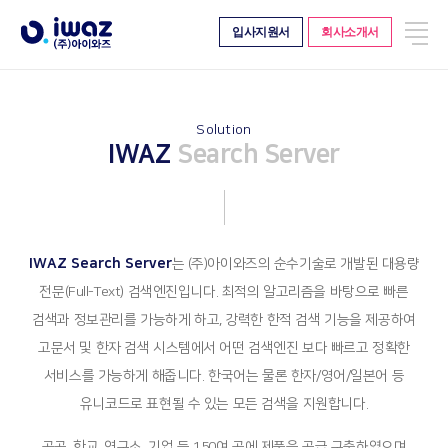
전
입사지원서
회사소개서
About
Work
체
메
Company
Project
뉴
CI
Business
History
Solution
Client
IWAZ
Search Server
Confirmation
Organization
Location
IWAZ Search Server
는 (주)아이와즈의 순수기술로 개발된 대용량
Solution
Board
전문(Full-Text) 검색엔진입니다. 최적의 알고리즘을 바탕으로 빠른
IWAZ Search Server
News
검색과 정보관리를 가능하게 하고, 강력한 한적 검색 기능을 제공하여
IWAZ BigData Platform
Story
고문서 및 한자 검색 시스템에서 어떤 검색엔진 보다 빠르고 정확한
IWAZ Crawler
Video
서비스를 가능하게 해줍니다. 한국어는 물론 한자/영어/일본어 등
IWAZ Contents Monitoring
유니코드로 표현될 수 있는 모든 검색을 지원합니다.
공공, 학교, 연구소, 기업 등 150여 곳에 제품을 공급 구축하였으며