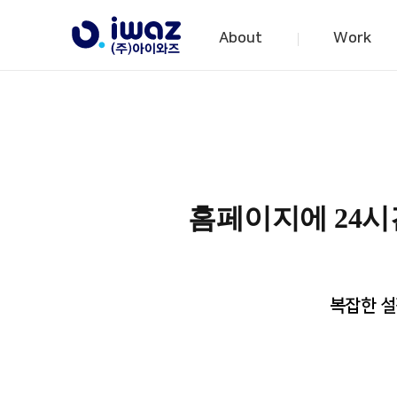
About
Work
About
Work
Company
Project
CI
Business
History
Client
홈페이지에 24시
Confirmation
Organization
Location
복잡한 설